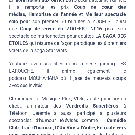
il a remporté les prix
Coup de cœur des
médias
,
Humoriste de l’année
et
Meilleur spectacle
solo
pour son premier 60 minutes à ZOOFEST ainsi
que
Coup de cœur du ZOOFEST 2016
pour son
spectacle de marionnettes pour adultes
LA SAGA DES
ÉTOILES
qui résume de façon parodique les 6 premiers
volets de la saga Star Wars.
Youtuber avec ses filles dans la série gaming LES
LAROUCHE, il anime également le
podcast MOUHAHAHA où il jase de mauvais coups
avec ses invités.
Chroniqueur à Musique Plus, Vtélé, Juste pour rire en
direct, animateur des
Vendredis Superhéros
à
Télétoon, Jérémie a aussi participé à plusieurs
spectacles d’humour télévisés comme :
Comédie
Club
,
Trait d’humour
,
D’Un Rire à l’Autre
,
En route vers
mon premier gala
et a été animateur de foule sur